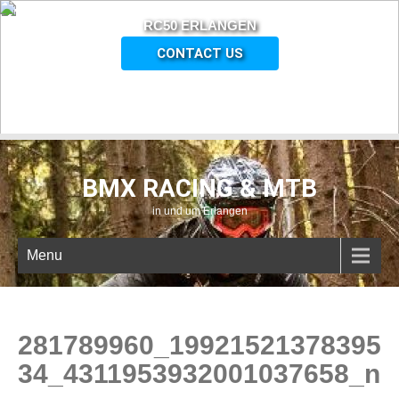
RC50 ERLANGEN
CONTACT US
BMX RACING & MTB
in und um Erlangen
Menu
281789960_19921521378395
34_4311953932001037658_n