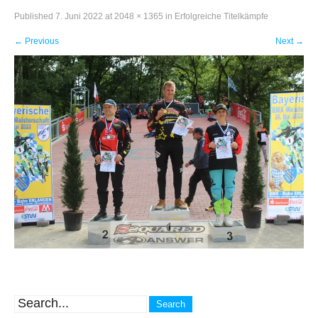
Published
7. Juni 2022
at
2048 × 1365
in
Erfolgreiche Titelkämpfe
←
Previous
Next
→