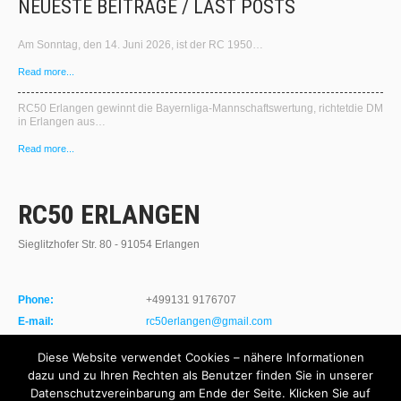
NEUESTE BEITRÄGE / LAST POSTS
Am Sonntag, den 14. Juni 2026, ist der RC 1950…
Read more...
RC50 Erlangen gewinnt die Bayernliga‑Mannschaftswertung, richtetdie DM
in Erlangen aus…
Read more...
RC50 ERLANGEN
Sieglitzhofer Str. 80 - 91054 Erlangen
Phone:
+499131 9176707
E-mail:
rc50erlangen@gmail.com
Website:
http://www.rc50-erlangen.de
Diese Website verwendet Cookies – nähere Informationen
dazu und zu Ihren Rechten als Benutzer finden Sie in unserer
Datenschutzvereinbarung am Ende der Seite. Klicken Sie auf