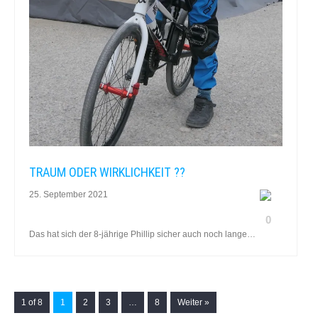
TRAUM ODER WIRKLICHKEIT ??
25. September 2021
0
Das hat sich der 8-jährige Phillip sicher auch noch lange…
1 of 8
1
2
3
…
8
Weiter »