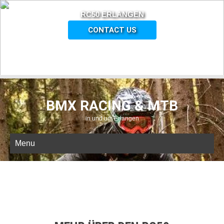
RC50 ERLANGEN
CONTACT US
BMX RACING & MTB
in und um Erlangen
Menu