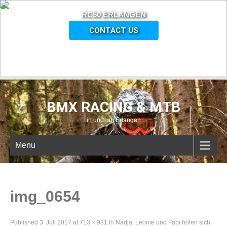
RC50 ERLANGEN
CONTACT US
BMX RACING & MTB
in und um Erlangen
Menu
img_0654
Published
3. Juli 2017
at
713 × 931
in
Nadja, Leonie und Fabi holen sich