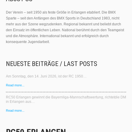
Der Verein – seit 1950 als feste Größe in Erlangen etabliert. Die BMX
Sparte – seit den Anfängen des BMX Sports in Deutschland 1983, nicht
mehr aus der Szene wegzudenken. Regional bekannt und beliebt durch
den Einsatz im öffentlichen Leben. National berühmt durch den Teamgeist
und die Atmosphäre. International bekannt und erfolgreich durch
konsequente Jugendarbeit.
NEUESTE BEITRÄGE / LAST POSTS
Am Sonntag, den 14. Juni 2026, ist der RC 1950…
Read more...
RC50 Erlangen gewinnt die Bayernliga‑Mannschaftswertung, richtetdie DM
in Erlangen aus…
Read more...