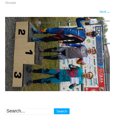
Ahnatal
Next
→