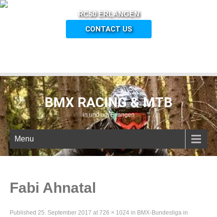
RC50 ERLANGEN
CONTACT US
BMX RACING & MTB
in und um Erlangen
Menu
Fabi Ahnatal
Published
25. September 2017
at
726 × 1024
in
BMX-Bundesliga in