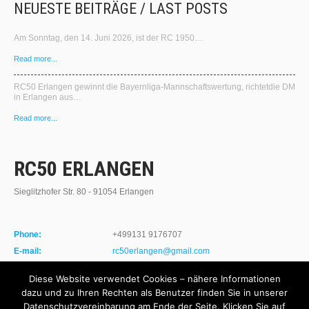
NEUESTE BEITRÄGE / LAST POSTS
Am Sonntag, den 14. Juni 2026, ist der RC 1950…
Read more...
RC50 Erlangen gewinnt die Bayernliga‑Mannschaftswertung, richtetdie DM
in Erlangen aus…
Read more...
RC50 ERLANGEN
Sieglitzhofer Str. 80 - 91054 Erlangen
Phone:
+499131 9176707
E-mail:
rc50erlangen@gmail.com
Website:
http://www.rc50-erlangen.de
Diese Website verwendet Cookies – nähere Informationen
dazu und zu Ihren Rechten als Benutzer finden Sie in unserer
Datenschutzvereinbarung am Ende der Seite. Klicken Sie auf