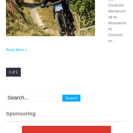
Deutsche
Meistersch
aft im
Mountainbi
ke
Downhill
im…
Read More »
1 of 1
Sponsoring