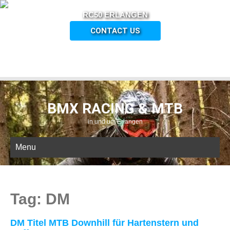
RC50 ERLANGEN
CONTACT US
BMX RACING & MTB
in und um Erlangen
Menu
Tag: DM
DM Titel MTB Downhill für Hartenstern und