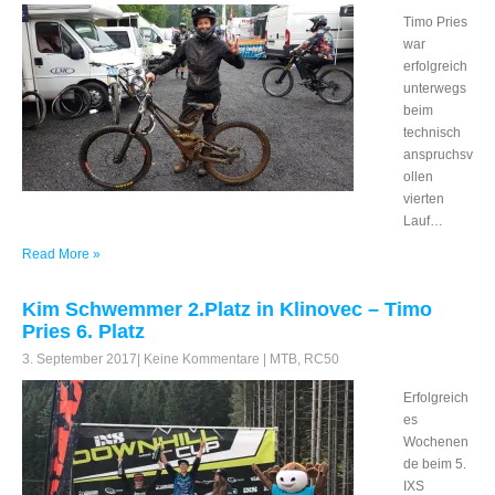
Timo Pries
war
erfolgreich
unterwegs
beim
technisch
anspruchsv
ollen
vierten
Lauf…
Read More »
Kim Schwemmer 2.Platz in Klinovec – Timo
Pries 6. Platz
3. September 2017
|
Keine Kommentare
|
MTB
,
RC50
Erfolgreich
es
Wochenen
de beim 5.
IXS