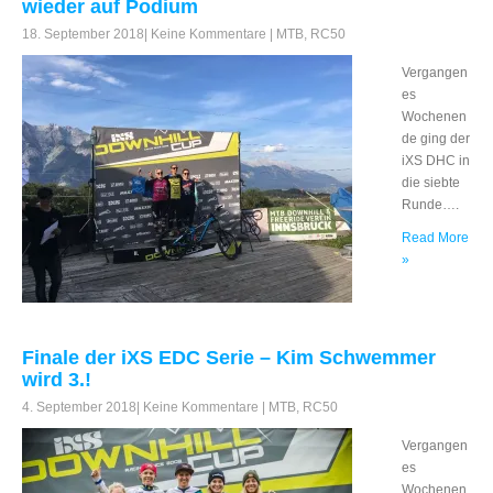
wieder auf Podium
18. September 2018
|
Keine Kommentare
|
MTB
,
RC50
Vergangen
es
Wochenen
de ging der
iXS DHC in
die siebte
Runde….
Read More
»
Finale der iXS EDC Serie – Kim Schwemmer
wird 3.!
4. September 2018
|
Keine Kommentare
|
MTB
,
RC50
Vergangen
es
Wochenen