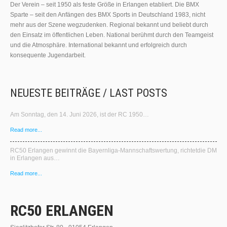
Der Verein – seit 1950 als feste Größe in Erlangen etabliert. Die BMX
Sparte – seit den Anfängen des BMX Sports in Deutschland 1983, nicht
mehr aus der Szene wegzudenken. Regional bekannt und beliebt durch
den Einsatz im öffentlichen Leben. National berühmt durch den Teamgeist
und die Atmosphäre. International bekannt und erfolgreich durch
konsequente Jugendarbeit.
NEUESTE BEITRÄGE / LAST POSTS
Am Sonntag, den 14. Juni 2026, ist der RC 1950…
Read more...
RC50 Erlangen gewinnt die Bayernliga‑Mannschaftswertung, richtetdie DM
in Erlangen aus…
Read more...
RC50 ERLANGEN