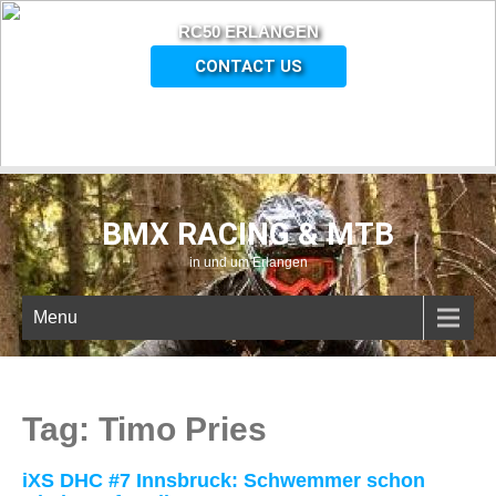
RC50 ERLANGEN
CONTACT US
BMX RACING & MTB
in und um Erlangen
Menu
Tag: Timo Pries
iXS DHC #7 Innsbruck: Schwemmer schon