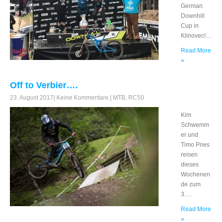
German
Downhill
Cup in
Klinovec!…
Read More
»
Off to Verbier….
23. August 2017
|
Keine Kommentare
|
MTB
,
RC50
Kim
Schwemm
er und
Timo Pries
reisen
dieses
Wochenen
de zum
3….
Read More
»