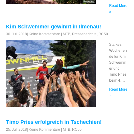
Read More
»
Kim Schwemmer gewinnt in Ilmenau!
30. Juli 2018
|
Keine Kommentare
|
MTB
,
Presseberichte
,
RC50
Starkes
Wochenen
de für Kim
Schwemm
er und
Timo Pries
beim 4….
Read More
»
Timo Pries erfolgreich in Tschechien!
25. Juli 2018
|
Keine Kommentare
|
MTB
,
RC50