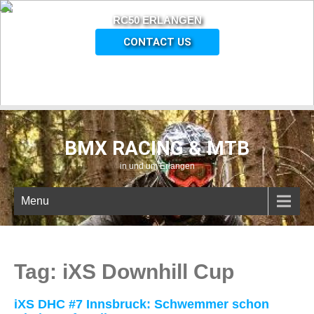
RC50 ERLANGEN
CONTACT US
BMX RACING & MTB
in und um Erlangen
Menu
Tag: iXS Downhill Cup
iXS DHC #7 Innsbruck: Schwemmer schon