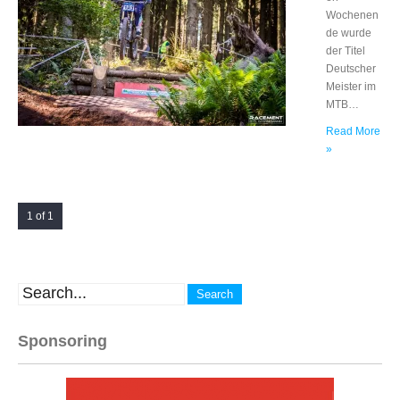
Wochenen
de wurde
der Titel
Deutscher
Meister im
MTB…
Read More
»
1 of 1
Sponsoring