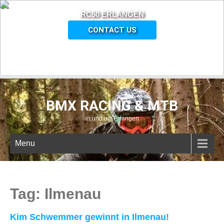
RC50 ERLANGEN
CONTACT US
BMX RACING & MTB
in und um Erlangen
Menu
Tag: Ilmenau
Kim Schwemmer gewinnt in Ilmenau!