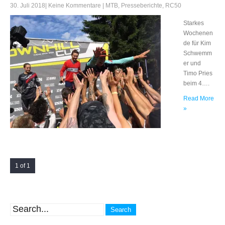
30. Juli 2018
|
Keine Kommentare
|
MTB
,
Presseberichte
,
RC50
Starkes
Wochenen
de für Kim
Schwemm
er und
Timo Pries
beim 4….
Read More
»
1 of 1