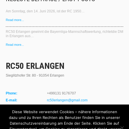
Am Sonntag, den 14. Juni 2026, ist der RC 1950…
Read more...
RC50 Erlangen gewinnt die Bayernliga‑Mannschaftswertung, richtetdie DM
in Erlangen aus…
Read more...
RC50 ERLANGEN
Sieglitzhofer Str. 80 - 91054 Erlangen
Phone:
+499131 9176707
E-mail:
rc50erlangen@gmail.com
Website:
http://www.rc50-erlangen.de
Diese Website verwendet Cookies – nähere Informationen
dazu und zu Ihren Rechten als Benutzer finden Sie in unserer
Datenschutzvereinbarung am Ende der Seite. Klicken Sie auf