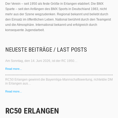
Der Verein – seit 1950 als feste Größe in Erlangen etabliert. Die BMX
Sparte – seit den Anfängen des BMX Sports in Deutschland 1983, nicht
mehr aus der Szene wegzudenken. Regional bekannt und beliebt durch
den Einsatz im öffentlichen Leben. National berühmt durch den Teamgeist
und die Atmosphäre. International bekannt und erfolgreich durch
konsequente Jugendarbeit.
NEUESTE BEITRÄGE / LAST POSTS
Am Sonntag, den 14. Juni 2026, ist der RC 1950…
Read more...
RC50 Erlangen gewinnt die Bayernliga‑Mannschaftswertung, richtetdie DM
in Erlangen aus…
Read more...
RC50 ERLANGEN