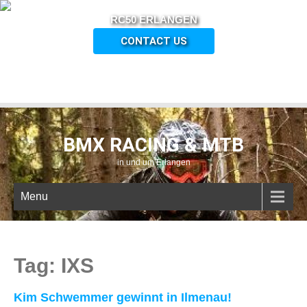
RC50 ERLANGEN
CONTACT US
BMX RACING & MTB
in und um Erlangen
Menu
Tag: IXS
Kim Schwemmer gewinnt in Ilmenau!