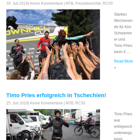
30. Juli 2018
|
Keine Kommentare
|
MTB
,
Presseberichte
,
RC50
Starkes
Wochenen
de für Kim
Schwemm
er und
Timo Pries
beim 4….
Read More
»
Timo Pries erfolgreich in Tschechien!
25. Juli 2018
|
Keine Kommentare
|
MTB
,
RC50
Timo Pries
war
erfolgreich
unterwegs
beim