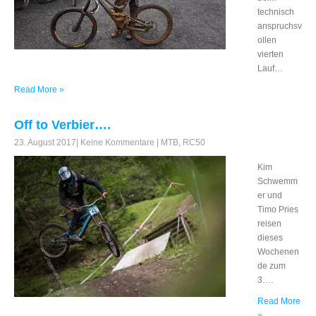
technisch
anspruchsv
ollen
vierten
Lauf…
Read More »
Off to Verbier….
23. August 2017
|
Keine Kommentare
|
MTB
,
RC50
Kim
Schwemm
er und
Timo Pries
reisen
dieses
Wochenen
de zum
3….
Read More
»