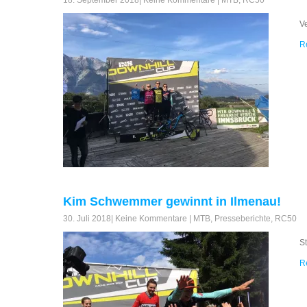
18. September 2018
|
Keine Kommentare
|
MTB
,
RC50
V
R
Kim Schwemmer gewinnt in Ilmenau!
30. Juli 2018
|
Keine Kommentare
|
MTB
,
Presseberichte
,
RC50
S
R