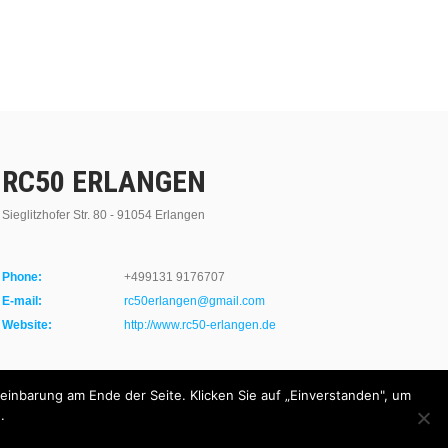
RC50 ERLANGEN
Sieglitzhofer Str. 80 - 91054 Erlangen
Phone:
+499131 9176707
E-mail:
rc50erlangen@gmail.com
Website:
http://www.rc50-erlangen.de
inbarung am Ende der Seite. Klicken Sie auf „Einverstanden", um
.
Design by SKT Themes