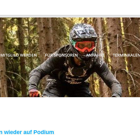
MITGLIED WERDEN
FÜR SPONSOREN
ANFAHRT
TERMINKALE
 wieder auf Podium