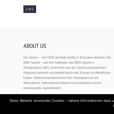
1 of 1
ABOUT US
Der Verein – seit 1950 als feste Größe in Erlangen etabliert. Die
BMX Sparte – seit den Anfängen des BMX Sports in
Deutschland 1983, nicht mehr aus der Szene wegzudenken.
Regional bekannt und beliebt durch den Einsatz im öffentlichen
Leben. National berühmt durch den Teamgeist und die
Atmosphäre. International bekannt und erfolgreich durch
konsequente Jugendarbeit.
Diese Website verwendet Cookies – nähere Informationen dazu un
© 2022 RC50-Erlangen. All Rights Reserved