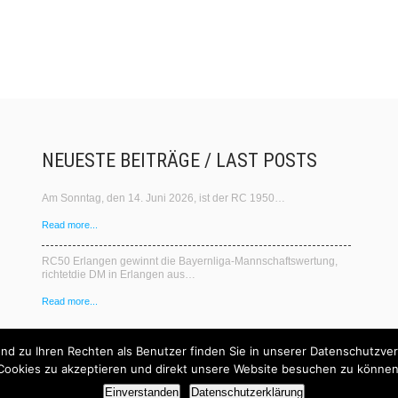
NEUESTE BEITRÄGE / LAST POSTS
Am Sonntag, den 14. Juni 2026, ist der RC 1950…
Read more...
RC50 Erlangen gewinnt die Bayernliga‑Mannschaftswertung,
richtetdie DM in Erlangen aus…
Read more...
d zu Ihren Rechten als Benutzer finden Sie in unserer Datenschutzvere
Cookies zu akzeptieren und direkt unsere Website besuchen zu können
Einverstanden
Datenschutzerklärung