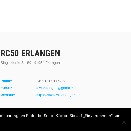
RC50 ERLANGEN
Sieglitzhofer Str. 80 - 91054 Erlangen
Phone:
+499131 9176707
E-mail:
rc50erlangen@gmail.com
Website:
http://www.rc50-erlangen.de
inbarung am Ende der Seite. Klicken Sie auf „Einverstanden", um
.
Design by SKT Themes