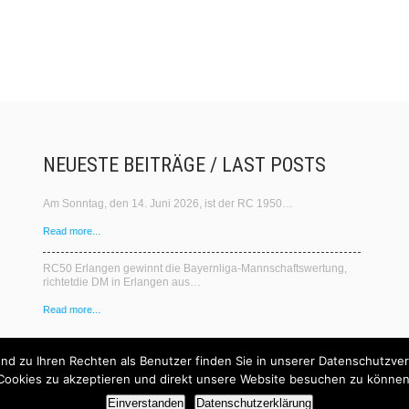
NEUESTE BEITRÄGE / LAST POSTS
Am Sonntag, den 14. Juni 2026, ist der RC 1950…
Read more...
RC50 Erlangen gewinnt die Bayernliga‑Mannschaftswertung,
richtetdie DM in Erlangen aus…
Read more...
d zu Ihren Rechten als Benutzer finden Sie in unserer Datenschutzvere
Cookies zu akzeptieren und direkt unsere Website besuchen zu können
Einverstanden
Datenschutzerklärung