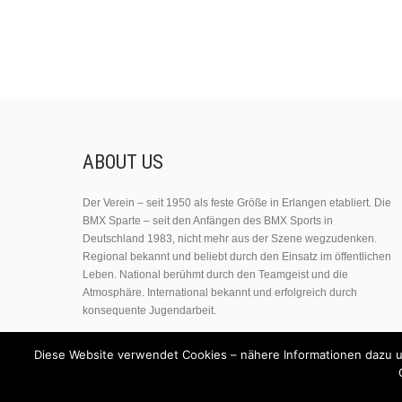
ABOUT US
Der Verein – seit 1950 als feste Größe in Erlangen etabliert. Die
BMX Sparte – seit den Anfängen des BMX Sports in
Deutschland 1983, nicht mehr aus der Szene wegzudenken.
Regional bekannt und beliebt durch den Einsatz im öffentlichen
Leben. National berühmt durch den Teamgeist und die
Atmosphäre. International bekannt und erfolgreich durch
konsequente Jugendarbeit.
Diese Website verwendet Cookies – nähere Informationen dazu un
© 2022 RC50-Erlangen. All Rights Reserved