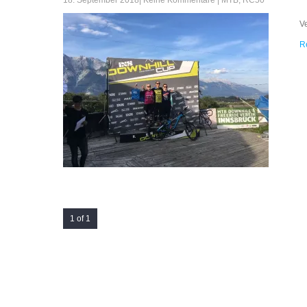
18. September 2018
|
Keine Kommentare
|
MTB
,
RC50
V
R
1 of 1