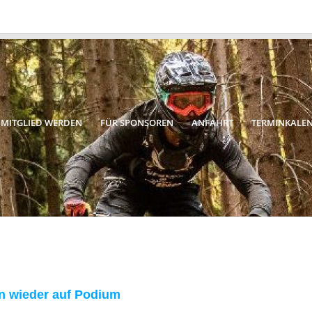
MITGLIED WERDEN
FÜR SPONSOREN
ANFAHRT
TERMINKALE
 wieder auf Podium